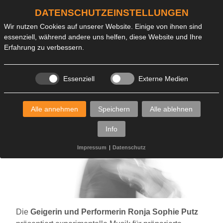
DATENSCHUTZEINSTELLUNGEN
← ZUR STARTSEITE
Wir nutzen Cookies auf unserer Website. Einige von ihnen sind
essenziell, während andere uns helfen, diese Website und Ihre
Erfahrung zu verbessern.
Fr
,
30.01.2026
20:00 Uhr
sogno/suono
Essenziell
Externe Medien
art&schock XX
Alle annehmen
Speichern
Alle ablehnen
Info
Impressum
|
Datenschutz
Die
Geigerin und Performerin Ronja Sophie Putz